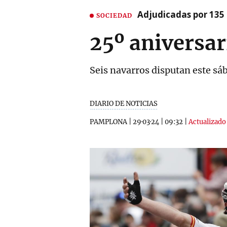
Adjudicadas por 135 
SOCIEDAD
25º aniversar
Seis navarros disputan este sáb
DIARIO DE NOTICIAS
PAMPLONA
|
29·03·24
|
09:32
|
Actualizado 