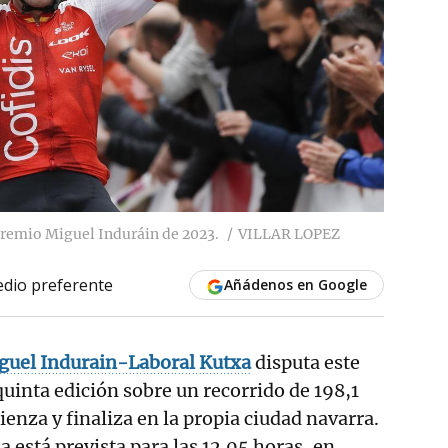
 Premio Miguel Induráin de 2023.
VILLAR LOPEZ
dio preferente
Añádenos en Google
guel Indurain-Laboral Kutxa
disputa este
uinta edición sobre un recorrido de 198,1
enza y finaliza en la propia ciudad navarra.
a está prevista para las 12.05 horas, en