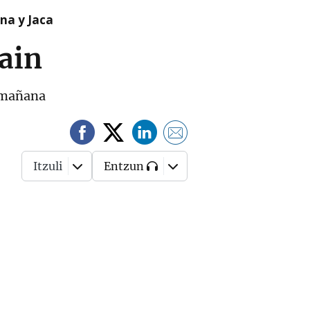
na y Jaca
ain
a mañana
Itzuli
Entzun