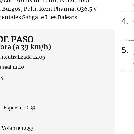
 9 son ProTeam: Lotto, Israel, Total
, Burgos, Polti, Kern Pharma, Q36.5 y
nentales Sabgal e Illes Balears.
4
DE PASO
ora (a 39 km/h)
5
a neutralizada 12.05
a real 12.10
14
t Especial 12.33
a Volante 12.53