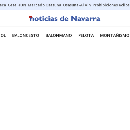
Jaca
Cese HUN
Mercado Osasuna
Osasuna-Al Ain
Prohibiciones eclips
BOL
BALONCESTO
BALONMANO
PELOTA
MONTAÑISMO