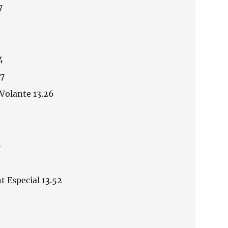
7
4
17
 Volante 13.26
6
nt Especial 13.52