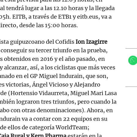
al tendrá lugar a las 12.10 horas y la llegada
5h. EITB, a través de ETB1 y eitb.eus, va a
directo, desde las 15:00 horas.
lista guipuzcoano del Cofidis
Ion Izagirre
 conseguir su tercer triunfo en la prueba,
os obtenidos en 2016 y el año pasado, en
y alcanzar, así, a los ciclistas que más veces
nado en el GP Miguel Indurain, que son,
es victorias, Ángel Vicioso y Alejandro
de (Hortensio Vidaurreta, Miguel Mari Lasa
bién lograron tres triunfos, pero cuando la
 cabo con otras denominaciones). Ahora, en
ndurain va a contar con 22 equipos en su
e de ellos de categoría WorldTeam;
Caja Rural y Kern Pharma
estarán en la