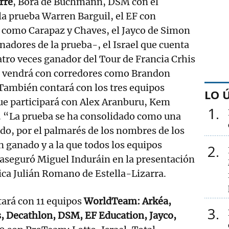
rre
, Bora de Buchmann, DSM con el
la prueba Warren Barguil, el EF con
como Carapaz y Chaves, el Jayco de Simon
nadores de la prueba-, el Israel que cuenta
uatro veces ganador del Tour de Francia Crhis
 vendrá con corredores como Brandon
También contará con los tres equipos
LO 
ue participará con Alex Aranburu, Kem
1
. “La prueba se ha consolidado como una
ido, por el palmarés de los nombres de los
n ganado y a la que todos los equipos
2
 aseguró Miguel Induráin en la presentación
ica Julián Romano de Estella-Lizarra.
tará con 11 equipos
WorldTeam: Arkéa,
3
s, Decathlon, DSM, EF Education, Jayco,