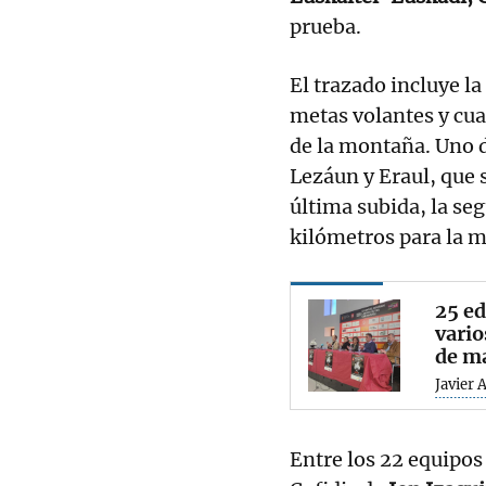
prueba.
El trazado incluye la
metas volantes y cua
de la montaña. Uno de
Lezáun y Eraul, que 
última subida, la seg
kilómetros para la m
25 ed
vario
de ma
Javier 
Entre los 22 equipos