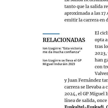
tanto que la salida re
aproximada a las 17.0
emitir la carrera en 
El cic
RELACIONADAS
opta a
tras l
Ion Izagirre: “Esta victoria
me da mucha confianza”
2023, 
han ga
Ion Izagirre se lleva el GP
Miguel Induráin 2023
con tr
Valver
y Juan Fernández tam
carrera se llevaba a
2024, el GP Miguel I
línea de salida, onc
Euskaltel-Euskadi, 