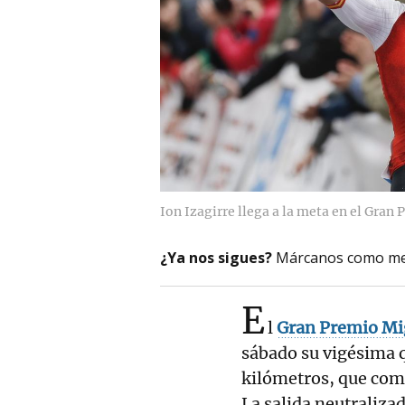
Ion Izagirre llega a la meta en el Gran
¿Ya nos sigues?
Márcanos como me
E
l
Gran Premio Mi
sábado su vigésima q
kilómetros, que comi
La salida neutralizad