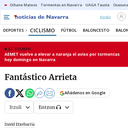
Oihane Mateos
Tormentas en Navarra
UAGA Tauste
Osasuna
Kiosko
CICLISMO
DEPORTES
FÚTBOL
BALONCESTO
BALO
EL TIEMPO
AEMET vuelve a elevar a naranja el aviso por tormentas
hoy domingo en Navarra
Fantástico Arrieta
Añádenos en Google
Itzuli
Entzun
David Etxebarria