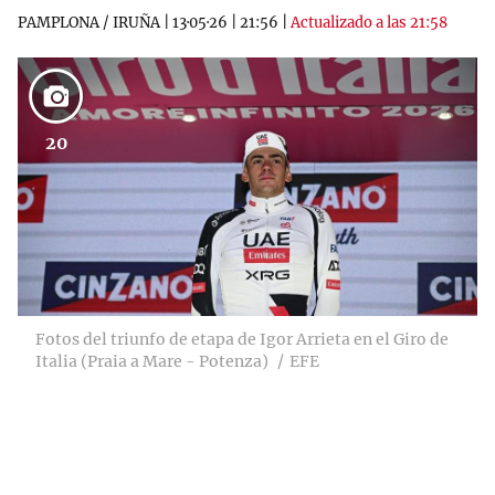
PAMPLONA / IRUÑA
|
13·05·26
|
21:56
|
Actualizado a las 21:58
20
Fotos del triunfo de etapa de Igor Arrieta en el Giro de
Italia (Praia a Mare - Potenza)
EFE