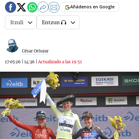
Añádenos en Google
Itzuli
Entzun
César Ortuzar
17·05·26
|
14:36
|
Actualizado a las 19:51