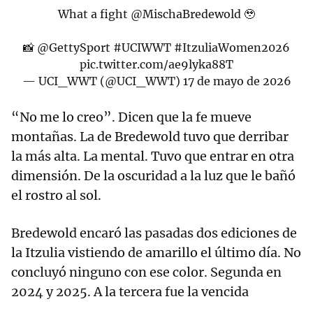
What a fight
@MischaBredewold
🥹
📸
@GettySport
#UCIWWT
#ItzuliaWomen2026
pic.twitter.com/ae9lyka88T
— UCI_WWT (@UCI_WWT)
17 de mayo de 2026
“No me lo creo”. Dicen que la fe mueve
montañas. La de Bredewold tuvo que derribar
la más alta. La mental. Tuvo que entrar en otra
dimensión. De la oscuridad a la luz que le bañó
el rostro al sol.
Bredewold encaró las pasadas dos ediciones de
la Itzulia vistiendo de amarillo el último día. No
concluyó ninguno con ese color. Segunda en
2024 y 2025. A la tercera fue la vencida