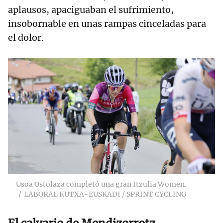
aplausos, apaciguaban el sufrimiento,
insobornable en unas rampas cinceladas para
el dolor.
Usoa Ostolaza completó una gran Itzulia Women.
LABORAL KUTXA-EUSKADI / SPRINT CYCLING