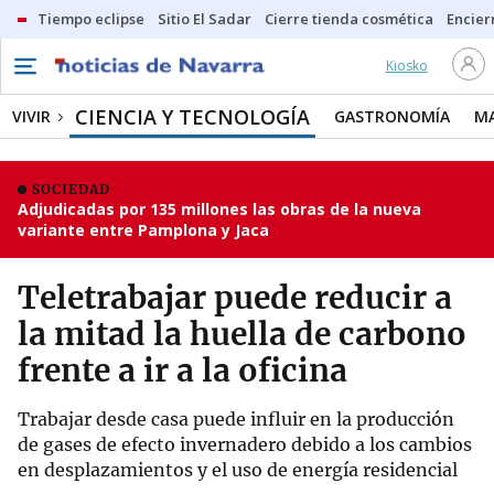
Tiempo eclipse
Sitio El Sadar
Cierre tienda cosmética
Encier
Kiosko
CIENCIA Y TECNOLOGÍA
VIVIR
GASTRONOMÍA
M
SOCIEDAD
Adjudicadas por 135 millones las obras de la nueva
variante entre Pamplona y Jaca
Teletrabajar puede reducir a
la mitad la huella de carbono
frente a ir a la oficina
Trabajar desde casa puede influir en la producción
de gases de efecto invernadero debido a los cambios
en desplazamientos y el uso de energía residencial