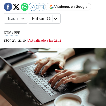
Añádenos en Google
Itzuli
Entzun
NTM / EFE
18·09·23
|
21:10
|
Actualizado a las 21:11