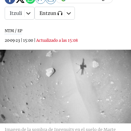
Itzuli
Entzun
NTM / EP
20·09·23
|
15:00
|
Actualizado a las 15:08
Imagen de la sombra de Ingenuity en el suelo de Marte