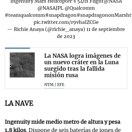
Ingenuity Mars Helicopter's 54th Flight
@NASA
@NASAJPL
@Qualcomm
#teamqualcomm
#snapdragon
#snapdragononMars
ht
pic.twitter.com/r9vhaIZCGe
— Richie Anaya (@richie_anaya)
11 de septiembre
de 2023
La NASA logra imágenes de
un nuevo cráter en la Luna
surgido tras la fallida
misión rusa
NTM / EFE
LA NAVE
Ingenuity mide medio metro de altura y pesa
1,8 kilos
. Dispone de seis baterías de iones de