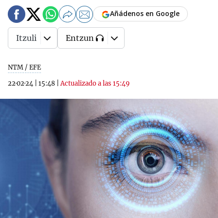
Añádenos en Google
Itzuli
Entzun
NTM / EFE
22·02·24
|
15:48
|
Actualizado a las 15:49