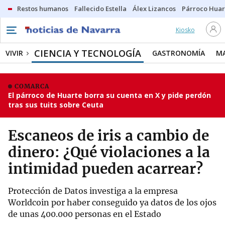
Restos humanos
Fallecido Estella
Álex Lizancos
Párroco Huar
Kiosko
CIENCIA Y TECNOLOGÍA
VIVIR
GASTRONOMÍA
M
COMARCA
El párroco de Huarte borra su cuenta en X y pide perdón
tras sus tuits sobre Ceuta
Escaneos de iris a cambio de
dinero: ¿Qué violaciones a la
intimidad pueden acarrear?
Protección de Datos investiga a la empresa
Worldcoin por haber conseguido ya datos de los ojos
de unas 400.000 personas en el Estado