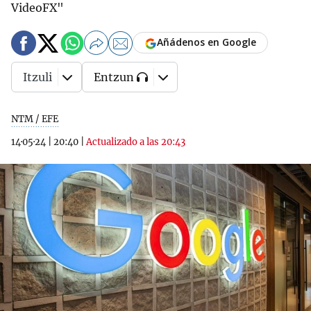
VideoFX"
Añádenos en Google
Itzuli
Entzun
NTM / EFE
14·05·24
|
20:40
|
Actualizado a las 20:43