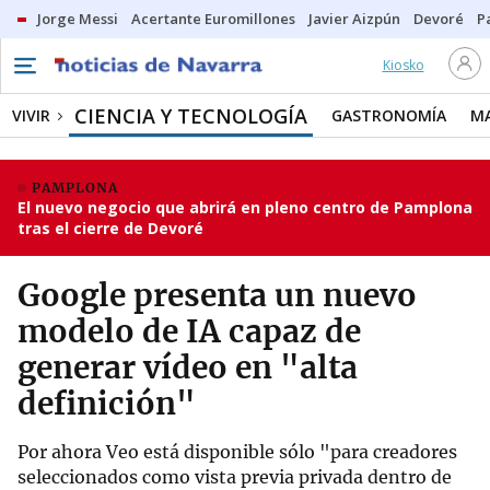
Jorge Messi
Acertante Euromillones
Javier Aizpún
Devoré
P
Kiosko
CIENCIA Y TECNOLOGÍA
VIVIR
GASTRONOMÍA
M
PAMPLONA
El nuevo negocio que abrirá en pleno centro de Pamplona
tras el cierre de Devoré
Google presenta un nuevo
modelo de IA capaz de
generar vídeo en "alta
definición"
Por ahora Veo está disponible sólo "para creadores
seleccionados como vista previa privada dentro de