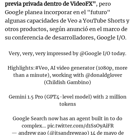
previa privada dentro de VideoFX"
, pero
Google planea incorporar en el "futuro"
algunas capacidades de Veo a YouTube Shorts y
otros productos, según anunció en el marco de
su conferencia de desarrolladores, Google I/O.
Very, very, very impressed by
@Google
I/O today.
Highlights:
#Veo
, AI video generator (1080p, more
than a minute), working with
@donaldglover
(Childish Gambino)
Gemini 1.5 Pro (GPT4-level model) with 2 million
tokens
Google Search now has an agent built in to do
complex…
pic.twitter.com/d1SsOyAiFR
— andrew gao (@itsandrewgao)
14 de mayo de