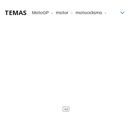
TEMAS
MotoGP
motor
motociclismo
Mundial de motociclismo
videojuegos