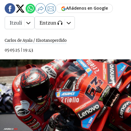
Añádenos en Google
Itzuli
Entzun
Carlos de Ayala / Elsotanoperdido
05·05·25
|
19:43