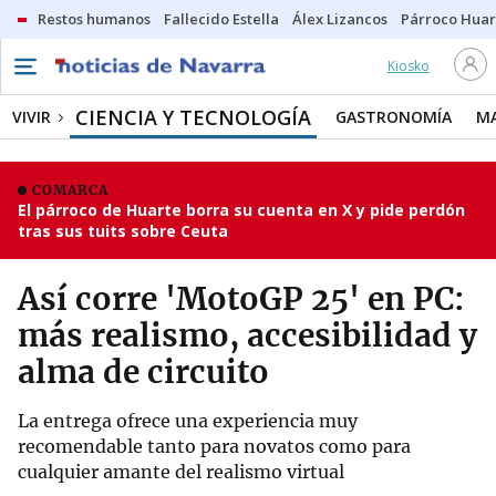
Restos humanos
Fallecido Estella
Álex Lizancos
Párroco Huar
Kiosko
CIENCIA Y TECNOLOGÍA
VIVIR
GASTRONOMÍA
M
COMARCA
El párroco de Huarte borra su cuenta en X y pide perdón
tras sus tuits sobre Ceuta
Así corre 'MotoGP 25' en PC:
más realismo, accesibilidad y
alma de circuito
La entrega ofrece una experiencia muy
recomendable tanto para novatos como para
cualquier amante del realismo virtual