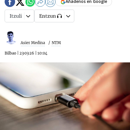
Añádenos en Google
Itzuli
Entzun
Asier Medina
NTM
Bilbao
|
23·03·26
|
10:04