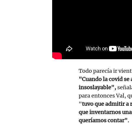
Todo parecía ir vien
"Cuando la covid se 
insoslayable",
señal
para entonces Val, q
"
tuvo que admitir a
que inventarnos una 
queríamos contar".