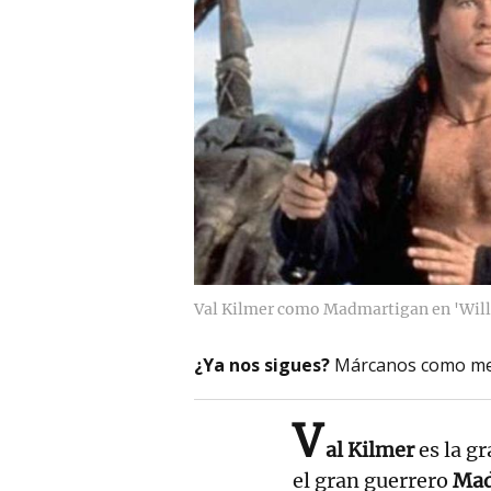
Val Kilmer como Madmartigan en 'Will
¿Ya nos sigues?
Márcanos como me
V
al Kilmer
es la gr
el gran guerrero
Mad