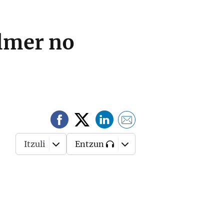
ilmer no
Itzuli
Entzun