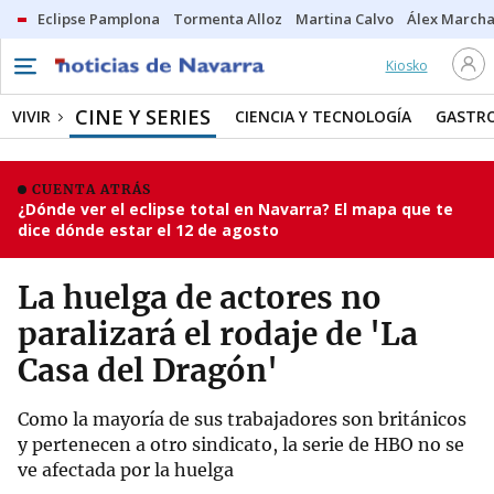
Eclipse Pamplona
Tormenta Alloz
Martina Calvo
Álex Marcha
Kiosko
CINE Y SERIES
VIVIR
CIENCIA Y TECNOLOGÍA
GASTR
CUENTA ATRÁS
¿Dónde ver el eclipse total en Navarra? El mapa que te
dice dónde estar el 12 de agosto
La huelga de actores no
paralizará el rodaje de 'La
Casa del Dragón'
Como la mayoría de sus trabajadores son británicos
y pertenecen a otro sindicato, la serie de HBO no se
ve afectada por la huelga