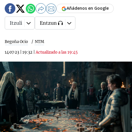
Añádenos en Google
Itzuli
Entzun
Begoña Ocio
NTM
14·07·23
|
19:32
|
Actualizado a las 19:45