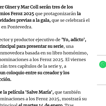
er Giner y Mar Coll serán tres de los
emios Feroz 2025
que protagonizarán
la
ividades previas a la gala,
que se celebrará el
 en Pontevedra.
rector y productor ejecutivo de
'Yo, adicto',
rincipal para presentar su serie
, una
conmovedora basada en su libro homónimo,
nominaciones a los Feroz 2025. El viernes
rán tres capítulos de la serie y, a
un coloquio entre su creador y los
cción.
e la película 'Salve María',
que también
ominaciones a los Feroz 2025, mostrará su
 Principal
el martes 14 de enero.
Tras