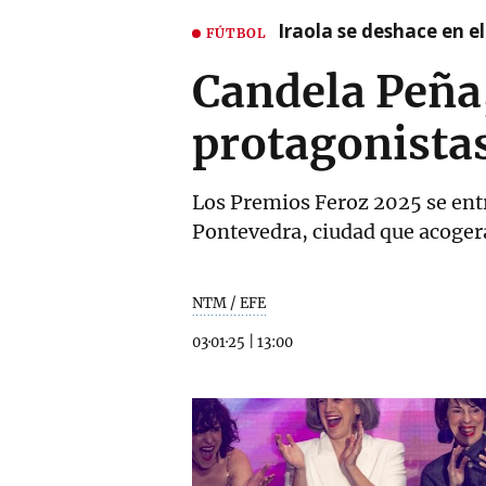
Iraola se deshace en e
FÚTBOL
Candela Peña,
protagonistas 
Los Premios Feroz 2025 se entr
Pontevedra, ciudad que acoger
NTM / EFE
03·01·25
|
13:00