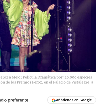
Feroz a Mejor Película Dramática por ‘20.000 especies
ción de los Premios Feroz, en el Palacio de Vistalegre, a
dio preferente
Añádenos en Google