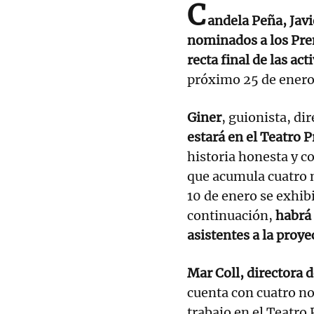
C
andela Peña, Javi
nominados a los Pr
recta final de las act
próximo 25 de enero
Giner
, guionista, di
estará en el Teatro P
historia honesta y 
que acumula cuatro 
10 de enero se exhibi
continuación,
habrá 
asistentes a la proye
Mar Coll, directora d
cuenta con cuatro n
trabajo en el Teatro