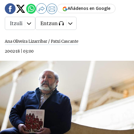
Añádenos en Google
Itzuli
Entzun
Ana Oliveira Lizarribar / Patxi Cascante
20·02·18
|
03:00