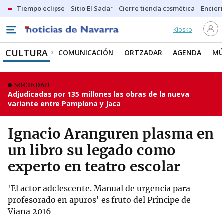
Tiempo eclipse
Sitio El Sadar
Cierre tienda cosmética
Encier
Kiosko
CULTURA
COMUNICACIÓN
ORTZADAR
AGENDA
MÚ
SOCIEDAD
Adjudicadas por 135 millones las obras de la nueva
variante entre Pamplona y Jaca
Ignacio Aranguren plasma en
un libro su legado como
experto en teatro escolar
'El actor adolescente. Manual de urgencia para
profesorado en apuros' es fruto del Príncipe de
Viana 2016