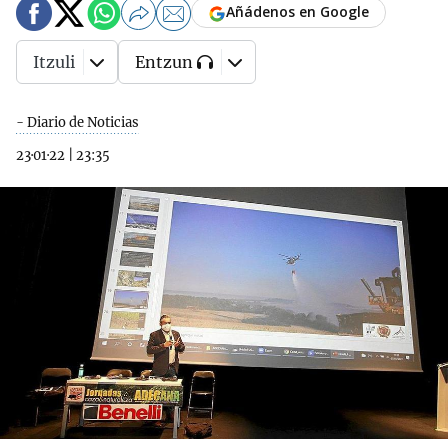
Añádenos en Google
Itzuli
Entzun
- Diario de Noticias
23·01·22
|
23:35