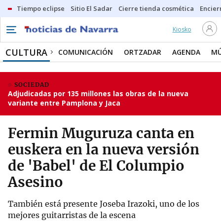
Tiempo eclipse
Sitio El Sadar
Cierre tienda cosmética
Encier
Kiosko
CULTURA
COMUNICACIÓN
ORTZADAR
AGENDA
MÚ
SOCIEDAD
Adjudicadas por 135 millones las obras de la nueva
variante entre Pamplona y Jaca
Fermin Muguruza canta en
euskera en la nueva versión
de 'Babel' de El Columpio
Asesino
También está presente Joseba Irazoki, uno de los
mejores guitarristas de la escena