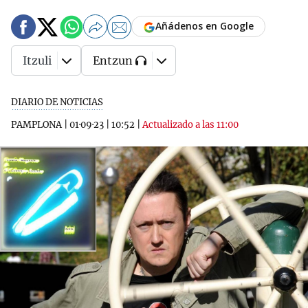
Añádenos en Google
Itzuli
Entzun
DIARIO DE NOTICIAS
PAMPLONA
|
01·09·23
|
10:52
|
Actualizado a las 11:00