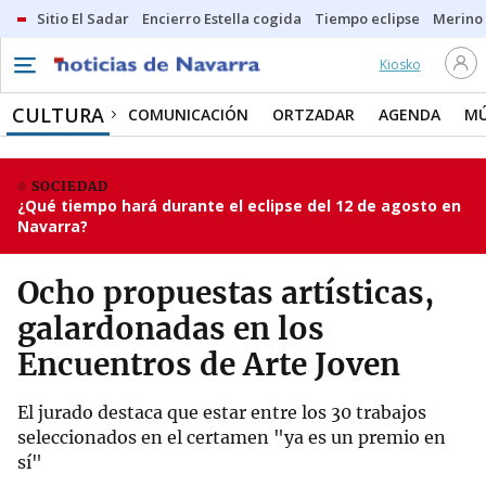
Sitio El Sadar
Encierro Estella cogida
Tiempo eclipse
Merino
Kiosko
CULTURA
COMUNICACIÓN
ORTZADAR
AGENDA
MÚ
SOCIEDAD
¿Qué tiempo hará durante el eclipse del 12 de agosto en
Navarra?
Ocho propuestas artísticas,
galardonadas en los
Encuentros de Arte Joven
El jurado destaca que estar entre los 30 trabajos
seleccionados en el certamen "ya es un premio en
sí"