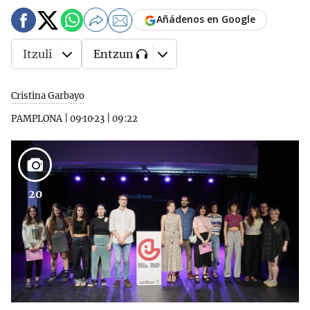
Añádenos en Google
Itzuli
Entzun
Cristina Garbayo
PAMPLONA
|
09·10·23
|
09:22
20