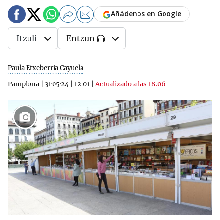
Añádenos en Google
Itzuli
Entzun
Paula Etxeberria Cayuela
Pamplona
|
31·05·24
|
12:01
|
Actualizado a las 18:06
11