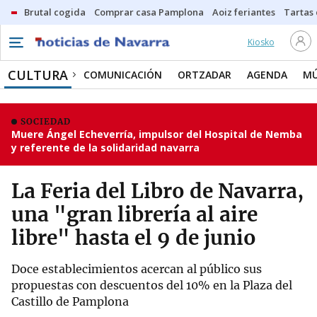
Brutal cogida
Comprar casa Pamplona
Aoiz feriantes
Tartas
Kiosko
CULTURA
COMUNICACIÓN
ORTZADAR
AGENDA
MÚ
SOCIEDAD
Muere Ángel Echeverría, impulsor del Hospital de Nemba
y referente de la solidaridad navarra
La Feria del Libro de Navarra,
una "gran librería al aire
libre" hasta el 9 de junio
Doce establecimientos acercan al público sus
propuestas con descuentos del 10% en la Plaza del
Castillo de Pamplona