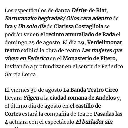
Los espectáculos de danza
Dériv
e de
Riat
,
Barruranzko begiradak/ Ollos cara adentro
de
Ixa
y
Un solo día
de
Clarissa Costagliola
se
podrán ver en
el recinto amurallado de Rada
el
domingo 25 de agosto. El día 29,
Verdelimonar
teatro
exibirá la obra de teatro
Las mujeres que
viven en Federico
en e
l Monasterio de Fitero
,
invitando a profundizar en el sentir de Federico
García Lorca.
El viernes 30 de agosto
La Banda Teatro Circo
llevara
Yûgen
a la
ciudad romana de Andelos
y,
el último día de agosto en
el castillo de
Cortes
estará la compañía de teatro
Pasadas las
4
actuara con el espectáculo
El burlador sin