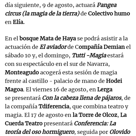
día siguiente, 9 de agosto, actuará
Pangea
circus (la magia de la tierra)
de
Colectivo humo
en
Elía.
En el
bosque Mata de Haya
se podrá asistir a la
actuación de
El aviador
de C
ompañía Demian
el
sábado 10 y, el domingo,
Tutti -Magia
estará
con su espectáculo en el sur de Navarra,
Monteagudo
acogerá esta sesión de magia
frente al castillo - palacio de mano de
Hodei
Magoa
. El viernes 16 de agosto, en
Lerga
se presentará
Con la cabeza llena de pájaros
, de
la compañía
Tdiferencia
, que combina teatro y
magia. El 17 de agosto en
la Torre de Olcoz
,
La
Cuerda Teatro
presentará
Conferencia: La
teoría del oso hormiguero
, seguida por
Olovido