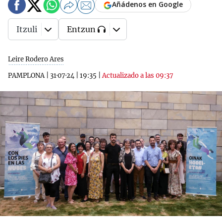
Añádenos en Google
Itzuli
Entzun
Leire Rodero Ares
PAMPLONA
|
31·07·24
|
19:35
|
Actualizado a las 09:37