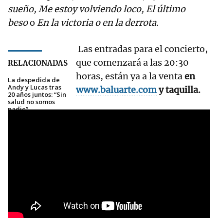
sueño, Me estoy volviendo loco, El último
beso
o
En la victoria o en la derrota.
Las entradas para el concierto,
que comenzará a las 20:30
RELACIONADAS
horas, están ya a la venta
en
La despedida de
Andy y Lucas tras
www.baluarte.com
y taquilla.
20 años juntos: “Sin
salud no somos
nadie”
El sorprendente
ataque de Andy y
Lucas a EH Bildu