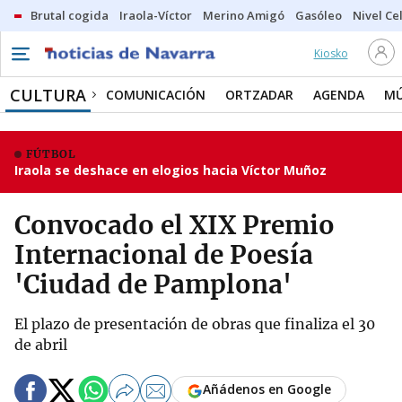
Brutal cogida
Iraola-Víctor
Merino Amigó
Gasóleo
Nivel Ce
Kiosko
CULTURA
COMUNICACIÓN
ORTZADAR
AGENDA
MÚ
FÚTBOL
Iraola se deshace en elogios hacia Víctor Muñoz
Convocado el XIX Premio
Internacional de Poesía
'Ciudad de Pamplona'
El plazo de presentación de obras que finaliza el 30
de abril
Añádenos en Google