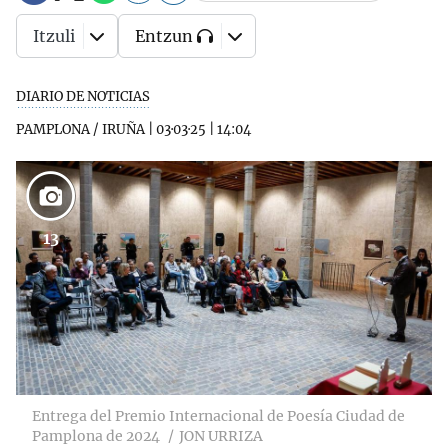
Itzuli
Entzun
DIARIO DE NOTICIAS
PAMPLONA / IRUÑA
|
03·03·25
|
14:04
13
Entrega del Premio Internacional de Poesía Ciudad de
Pamplona de 2024
JON URRIZA