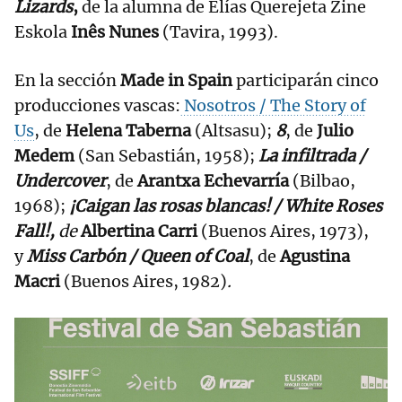
Lizards
,
de la alumna de Elías Querejeta Zine
Eskola
Inês Nunes
(Tavira, 1993).
En la sección
Made in Spain
participarán cinco
producciones vascas:
Nosotros / The Story of
Us
, de
Helena Taberna
(Altsasu);
8
, de
Julio
Medem
(San Sebastián, 1958);
La infiltrada /
Undercover
, de
Arantxa Echevarría
(Bilbao,
1968);
¡Caigan las rosas blancas! / White Roses
Fall!,
de
Albertina Carri
(Buenos Aires, 1973),
y
Miss Carbón / Queen of Coal
, de
Agustina
Macri
(Buenos Aires, 1982)
.