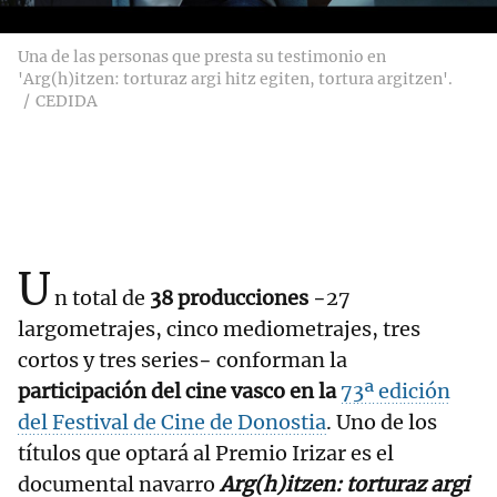
Una de las personas que presta su testimonio en
'Arg(h)itzen: torturaz argi hitz egiten, tortura argitzen'.
CEDIDA
U
n total de
38 producciones
−27
largometrajes, cinco mediometrajes, tres
cortos y tres series− conforman la
participación del cine vasco en la
73ª edición
del Festival de Cine de Donostia
. Uno de los
títulos que optará al Premio Irizar es el
documental navarro
Arg(h)itzen: torturaz argi