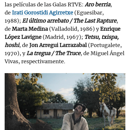
las películas de las Galas RTVE:
Aro berria
,
de
Irati Gorostidi Agirretxe
(Eguesibar,
1988);
El último arrebato / The Last Rapture
,
de
Marta Medina
(Valladolid, 1986) y
Enrique
López Lavigne
(Madrid, 1967);
Tetsu, txispa,
hoshi
, de
Jon Arregui Larrazabal
(Portugalete,
1970), y
La tregua / The Truce
, de Miguel Ángel
Vivas, respectivamente.