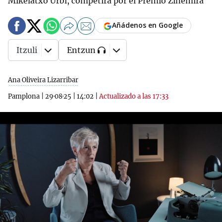
Mikelatxo Urbi, competirá por el Premio Zinemira
Añádenos en Google
Itzuli
Entzun
Ana Oliveira Lizarribar
Pamplona
|
29·08·25
|
14:02
|
Actualizado a las 17:33