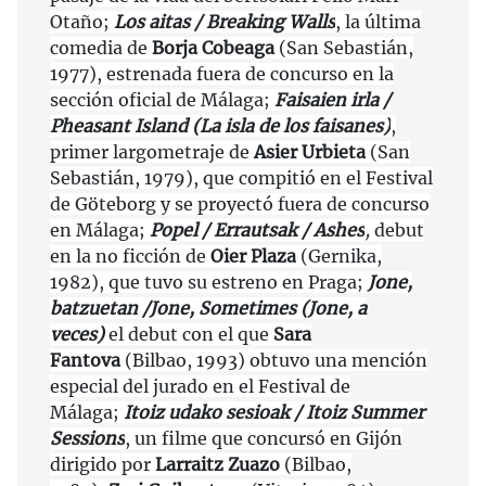
Otaño;
Los aitas / Breaking Walls
, la última
comedia de
Borja Cobeaga
(San Sebastián,
1977), estrenada fuera de concurso en la
sección oficial de Málaga;
Faisaien irla /
Pheasant Island (La isla de los faisanes)
,
primer largometraje de
Asier Urbieta
(San
Sebastián, 1979), que compitió en el Festival
de Göteborg y se proyectó fuera de concurso
en Málaga;
Popel / Errautsak / Ashes
,
debut
en la no ficción de
Oier Plaza
(Gernika,
1982), que tuvo su estreno en Praga;
Jone,
batzuetan /Jone, Sometimes (Jone, a
veces)
el debut con el que
Sara
Fantova
(Bilbao, 1993) obtuvo una mención
especial del jurado en el Festival de
Málaga;
Itoiz udako sesioak / Itoiz Summer
Sessions
, un filme que concursó en Gijón
dirigido por
Larraitz Zuazo
(Bilbao,