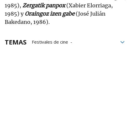
1985),
Zergatik panpox
(Xabier Elorriaga,
1985) y
Oraingoz izen gabe
(José Julián
Bakedano, 1986).
TEMAS
Festivales de cine
Festival de cine de San Sebastián
Zinemaldia
Donostiako Zinemaldia
Cineastas Vascas
cineastas
Asier Altuna
Helena Taberna
Patxi Bisquert
Torturas
Víctimas de torturas
Sakana
Cine
cine vasco