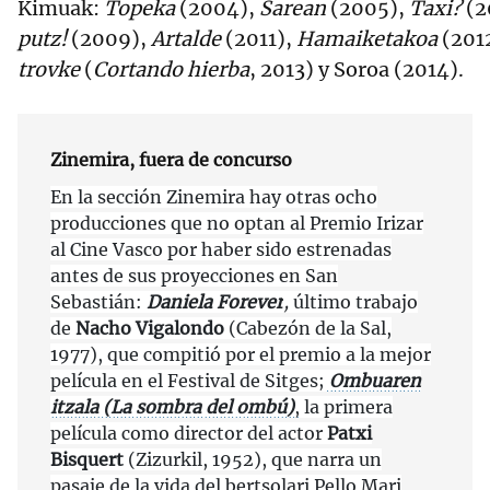
Kimuak:
Topeka
(2004),
Sarean
(2005),
Taxi?
(2
putz!
(2009),
Artalde
(2011),
Hamaiketakoa
(201
trovke
(
Cortando hierba
, 2013) y Soroa (2014).
Zinemira, fuera de concurso
En la sección Zinemira hay otras ocho
producciones que no optan al Premio Irizar
al Cine Vasco por haber sido estrenadas
antes de sus proyecciones en San
Sebastián:
Daniela Forever
,
último trabajo
de
Nacho Vigalondo
(Cabezón de la Sal,
1977), que compitió por el premio a la mejor
película en el Festival de Sitges;
Ombuaren
itzala (La sombra del ombú)
,
la primera
película como director del actor
Patxi
Bisquert
(Zizurkil, 1952), que narra un
pasaje de la vida del bertsolari Pello Mari