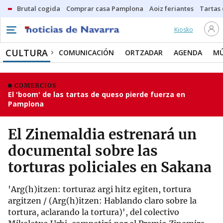
Brutal cogida
Comprar casa Pamplona
Aoiz feriantes
Tartas
Kiosko
CULTURA
COMUNICACIÓN
ORTZADAR
AGENDA
MÚ
COMERCIOS
El 'boom' de las tartas de queso pierde fuerza en
Pamplona
El Zinemaldia estrenará un
documental sobre las
torturas policiales en Sakana
'Arg(h)itzen: torturaz argi hitz egiten, tortura
argitzen / (Arg(h)itzen: Hablando claro sobre la
tortura, aclarando la tortura)', del colectivo