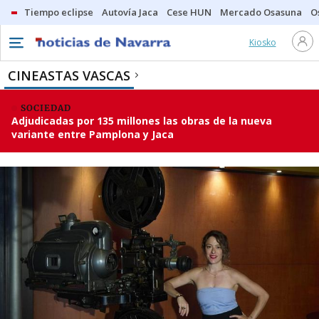
Tiempo eclipse
Autovía Jaca
Cese HUN
Mercado Osasuna
O
Kiosko
CINEASTAS VASCAS
SOCIEDAD
Adjudicadas por 135 millones las obras de la nueva
variante entre Pamplona y Jaca