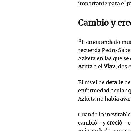
importante para el p
Cambio y cre
“Hemos andado much
recuerda Pedro Saber
Azketa en las que se
Acuta
o el
Vía2
, dos 
El nivel de
detalle
de
enfermedad ocular 
Azketa no había ava
Cuando lo inevitabl
cambió –y
creció
– e
más ancha
”, aprecia