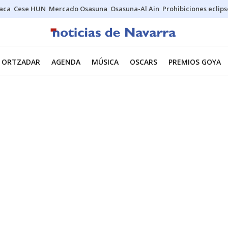
Jaca
Cese HUN
Mercado Osasuna
Osasuna-Al Ain
Prohibiciones eclips
ORTZADAR
AGENDA
MÚSICA
OSCARS
PREMIOS GOYA