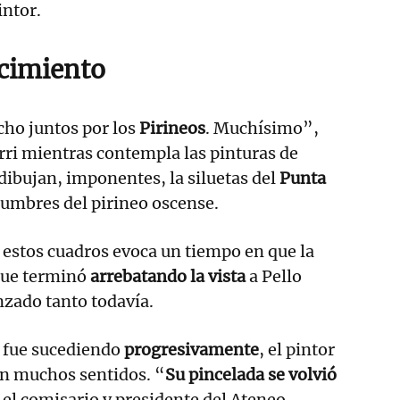
intor.
cimiento
o juntos por los
Pirineos
. Muchísimo”,
ri mientras contempla las pinturas de
 dibujan, imponentes, la siluetas del
Punta
cumbres del pirineo oscense.
 estos cuadros evoca un tiempo en que la
que terminó
arrebatando la vista
a Pello
nzado tanto todavía.
e fue sucediendo
progresivamente
, el pintor
n muchos sentidos. “
Su pincelada se volvió
 el comisario y presidente del Ateneo