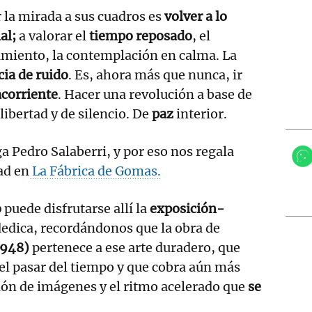
 la mirada a sus cuadros es
volver a lo
al;
a valorar el
tiempo reposado
, el
imiento, la contemplación en calma. La
ia de ruido
. Es, ahora más que nunca, ir
acorriente
. Hacer una revolución a base de
libertad y de silencio. De
paz
interior.
a Pedro Salaberri, y por eso nos regala
ad en
La Fábrica de Gomas.
o
puede disfrutarse allí la
exposición-
dedica, recordándonos que la obra de
1948)
pertenece a ese arte duradero, que
 el pasar del tiempo y que cobra aún más
ción de imágenes y el ritmo acelerado que
se