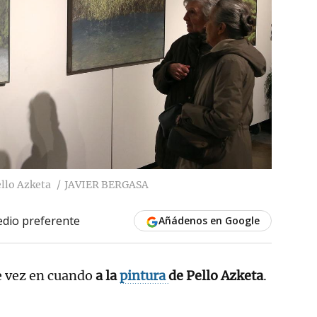
llo Azketa
JAVIER BERGASA
dio preferente
Añádenos en Google
e vez en cuando
a la
pintura
de Pello Azketa
.