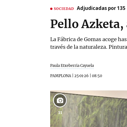
Adjudicadas por 135 
SOCIEDAD
Pello Azketa, 
La Fábrica de Gomas acoge hast
través de la naturaleza. Pintur
Paula Etxeberria Cayuela
PAMPLONA
|
25·01·26
|
08:50
11