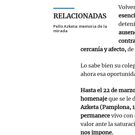
Volver
RELACIONADAS
esenci
deten
Pello Azketa: memoria de la
mirada
ausenc
contr
cercanía y afecto,
de 
Lo sabe bien su coleg
ahora esa oportunid
Hasta el 22 de marz
homenaje
que se le 
Azketa (Pamplona, 
permanece
vivo con
valor ante la satura
nos impone.