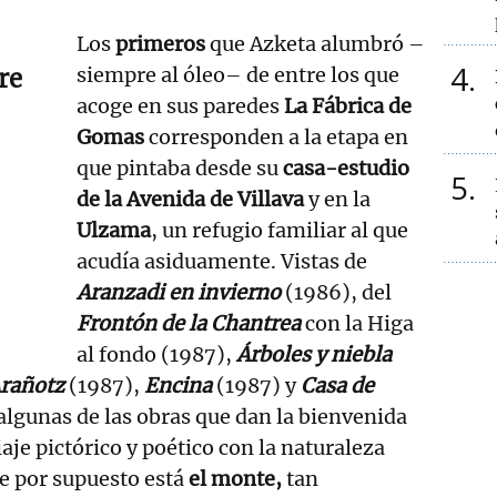
Los
primeros
que Azketa alumbró –
4
siempre al óleo– de entre los que
re
acoge en sus paredes
La Fábrica de
Gomas
corresponden a la etapa en
que pintaba desde su
casa-estudio
5
de la Avenida de Villava
y en la
Ulzama
, un refugio familiar al que
acudía asiduamente. Vistas de
Aranzadi en invierno
(1986), del
Frontón de la Chantrea
con la Higa
al fondo (1987),
Árboles y niebla
rañotz
(1987),
Encina
(1987) y
Casa de
algunas de las obras que dan la bienvenida
viaje pictórico y poético con la naturaleza
ue por supuesto está
el monte,
tan