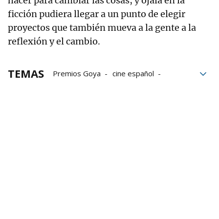
hacer para cambiar las cosas, y ojalá en la
ficción pudiera llegar a un punto de elegir
proyectos que también mueva a la gente a la
reflexión y el cambio.
TEMAS
Premios Goya
cine español
Alauda Ruiz de Azúa
Cine
Premios Feroz
películas
cine vasco
Zinemaldia
Donostiako Zinemaldia
Festival de cine de San Sebastián
premios
Producción
Sector audiovisual
Nominaciones