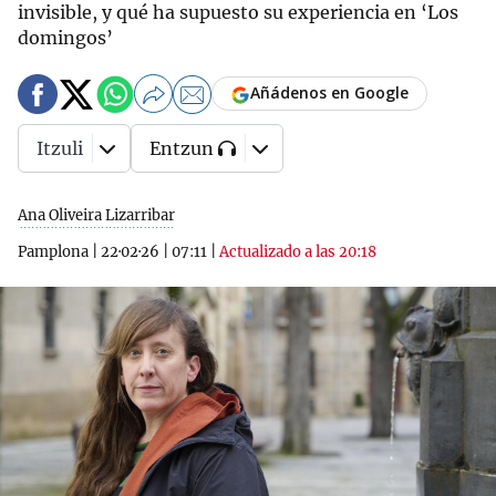
invisible, y qué ha supuesto su experiencia en ‘Los
domingos’
Añádenos en Google
Itzuli
Entzun
Ana Oliveira Lizarribar
Pamplona
|
22·02·26
|
07:11
|
Actualizado a las 20:18