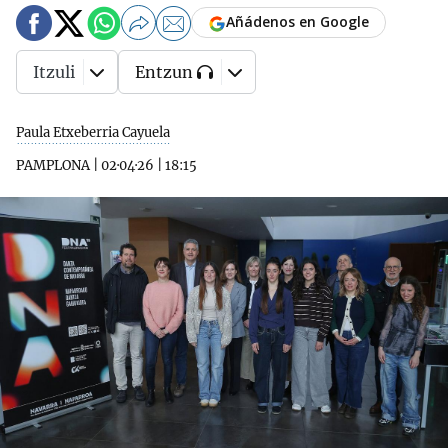
Añádenos en Google
Itzuli
Entzun
Paula Etxeberria Cayuela
PAMPLONA
|
02·04·26
|
18:15