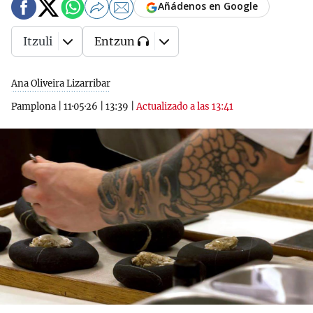
Añádenos en Google
Itzuli
Entzun
Ana Oliveira Lizarribar
Pamplona
|
11·05·26
|
13:39
|
Actualizado a las 13:41