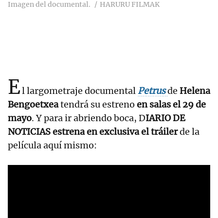
Imagen del documental.
HARURU FILMAK
E
l largometraje documental
Petrus
de
Helena
Bengoetxea
tendrá su estreno
en salas el 29 de
mayo
. Y para ir abriendo boca, D
IARIO DE
NOTICIAS estrena en exclusiva el tráiler
de la
película aquí mismo: