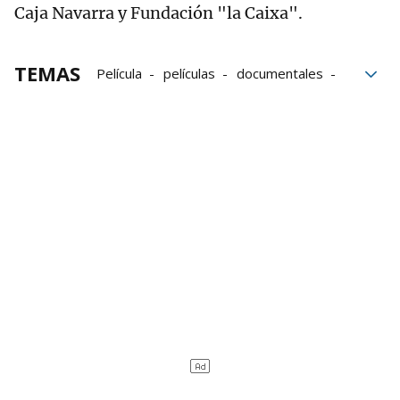
Caja Navarra y Fundación "la Caixa".
TEMAS
Película
películas
documentales
Documental
Cine Documental
estrenos de cine
estrenos
Golem
despoblación
Izagaondoa
territorio