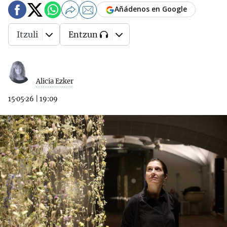
Añádenos en Google
Itzuli
Entzun
Alicia Ezker
15·05·26
|
19:09