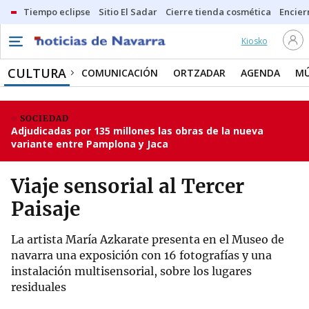
Tiempo eclipse
Sitio El Sadar
Cierre tienda cosmética
Encier
Kiosko
CULTURA
COMUNICACIÓN
ORTZADAR
AGENDA
MÚ
SOCIEDAD
Adjudicadas por 135 millones las obras de la nueva
variante entre Pamplona y Jaca
Viaje sensorial al Tercer
Paisaje
La artista María Azkarate presenta en el Museo de
navarra una exposición con 16 fotografías y una
instalación multisensorial, sobre los lugares
residuales