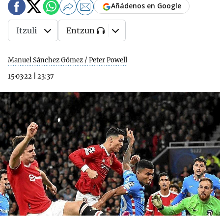
Añádenos en Google
Itzuli
Entzun
Manuel Sánchez Gómez / Peter Powell
15·03·22
|
23:37