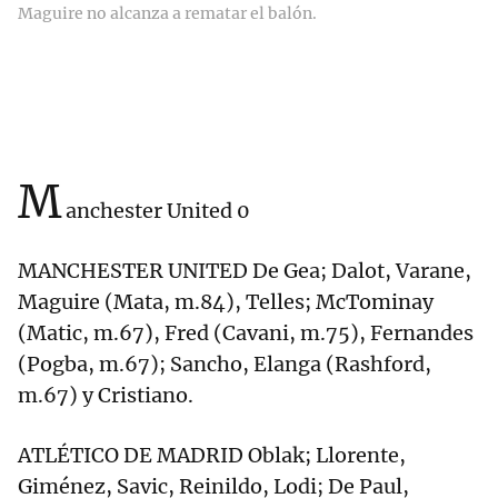
Maguire no alcanza a rematar el balón.
M
anchester United 0
MANCHESTER UNITED De Gea; Dalot, Varane,
Maguire (Mata, m.84), Telles; McTominay
(Matic, m.67), Fred (Cavani, m.75), Fernandes
(Pogba, m.67); Sancho, Elanga (Rashford,
m.67) y Cristiano.
ATLÉTICO DE MADRID Oblak; Llorente,
Giménez, Savic, Reinildo, Lodi; De Paul,