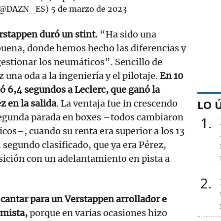
(@DAZN_ES)
5 de marzo de 2023
rstappen duró un stint.
“Ha sido una
uena, donde hemos hecho las diferencias y
gestionar los neumáticos”. Sencillo de
z una oda a la ingeniería y el pilotaje.
En 10
 6,4 segundos a Leclerc, que ganó la
LO 
z en la salida
. La ventaja fue in crescendo
segunda parada en boxes –todos cambiaron
1
cos–, cuando su renta era superior a los 13
 segundo clasificado, que ya era Pérez,
sición con un adelantamiento en pista a
2
 cantar para un Verstappen arrollador e
mista,
porque en varias ocasiones hizo