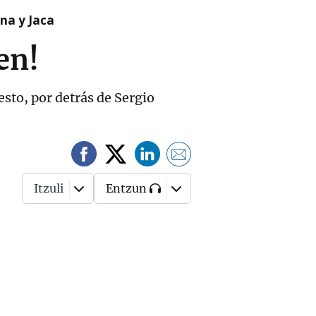
na y Jaca
en!
esto, por detrás de Sergio
Itzuli
Entzun