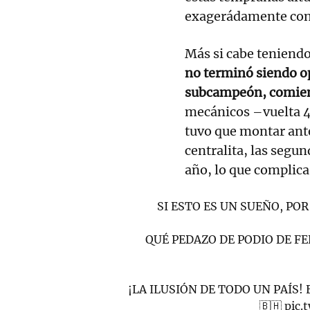
exagerádamente con
Más si cabe teniend
no terminó siendo op
subcampeón, comie
mecánicos –vuelta 4
tuvo que montar ante
centralita, las segun
año, lo que complica
SI ESTO ES UN SUEÑO, PO
QUÉ PEDAZO DE PODIO DE 
¡LA ILUSIÓN DE TODO UN PAÍS!
🇧🇭
pic.