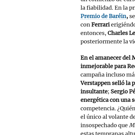
la fiabilidad. En la 
Premio de Baréin
,
se
con
Ferrari
erigiénd
entonces,
Charles Le
posteriormente la vi
En el amanecer del M
inmejorable para Red
campaña incluso más 
Verstappen selló la p
insultante
;
Sergio Pé
energética con una 
competencia. ¿Quién 
el único al volante d
insospechado que
M
estas tempranas altu