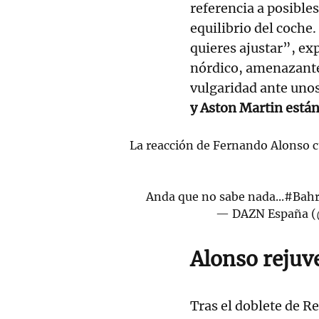
referencia a posible
equilibrio del coche
quieres ajustar”, exp
nórdico, amenazante
vulgaridad ante uno
y Aston Martin están
La reacción de Fernando Alonso cu
Anda que no sabe nada...
#Bah
— DAZN España 
Alonso rejuv
Tras el doblete de R