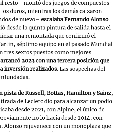
 al resto –montó dos juegos de compuestos
 los duros, mientras los demás calzaron
andos de nuevo–
escalaba Fernando Alonso
.
ó desde la quinta pintura de salida hasta el
niciar una remontada que confirmó el
Martin, séptimo equipo en el pasado Mundial
on tres sextos puestos como mejores
e
arrancó 2023 con una tercera posición que
la inversión realizados.
Las sospechas del
infundadas.
n pista de Russell, Bottas, Hamilton y Sainz,
etirada de Leclerc dio para alcanzar un podio
pisaba desde 2021, con Alpine, el único de
previamente no lo hacía desde 2014, con
os, Alonso rejuvenece con un monoplaza que