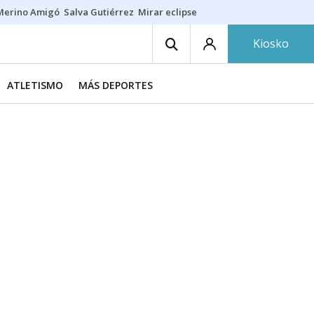
Merino Amigó
Salva Gutiérrez
Mirar eclipse
Iraola-Víctor
Ángel Eche
Kiosko
ATLETISMO
MÁS DEPORTES