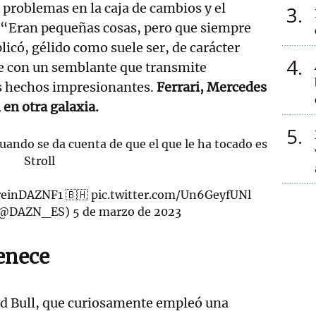
s problemas en la caja de cambios y el
3
. “Eran pequeñas cosas, pero que siempre
licó, gélido como suele ser, de carácter
4
 con un semblante que transmite
s hechos impresionantes.
Ferrari, Mercedes
 en otra galaxia.
5
ando se da cuenta de que el que le ha tocado es
Stroll
reinDAZNF1
🇧🇭
pic.twitter.com/Un6GeyfUNl
(@DAZN_ES)
5 de marzo de 2023
enece
ed Bull, que curiosamente empleó una