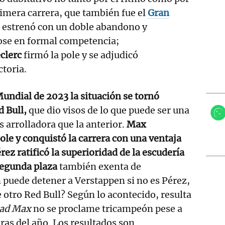
primera carrera, que también fue el
Gran
 estrenó con un doble abandono y
ose en formal competencia;
clerc
firmó la pole y se adjudicó
ctoria.
undial de 2023 la situación se tornó
 Bull,
que dio visos de lo que puede ser una
arrolladora que la anterior.
Max
ole y conquistó la carrera con una ventaja
rez ratificó la superioridad de la escudería
segunda plaza
también exenta de
puede detener a Verstappen si no es Pérez,
e otro Red Bull? Según lo acontecido, resulta
ad Max
no se proclame tricampeón pese a
ras del año. Los resultados son