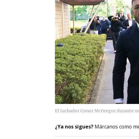
El luchador Conor McGregor durante un 
¿Ya nos sigues?
Márcanos como me