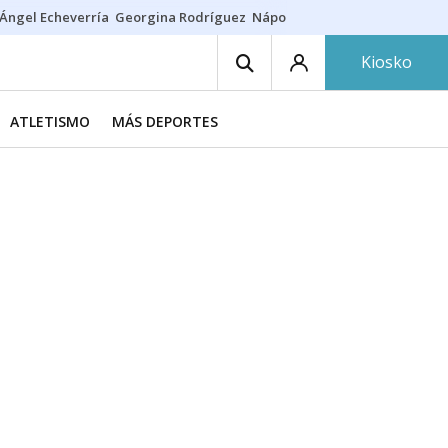
Ángel Echeverría
Georgina Rodríguez
Nápoles - Osasuna
Insultos rac
Kiosko
ATLETISMO
MÁS DEPORTES