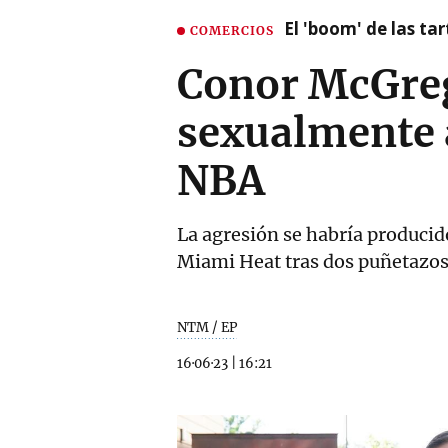
El 'boom' de las t
COMERCIOS
Conor McGreg
sexualmente a
NBA
La agresión se habría producid
Miami Heat tras dos puñetazo
NTM / EP
16·06·23
|
16:21