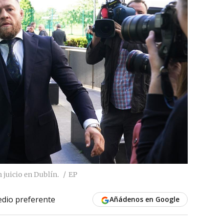
juicio en Dublín.
EP
dio preferente
Añádenos en Google