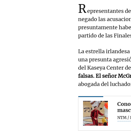
R
epresentantes de
negado las acusacion
presuntamente habe
partido de las Final
La estrella irlandes
una presunta agresió
del Kaseya Center de
falsas. El señor McG
abogada del luchado
Cono
masco
NTM / 