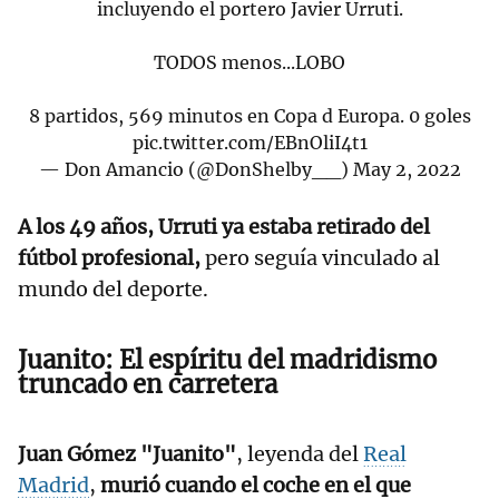
incluyendo el portero Javier Urruti.
TODOS menos...LOBO
8 partidos, 569 minutos en Copa d Europa. 0 goles
pic.twitter.com/EBnOliI4t1
— Don Amancio (@DonShelby__)
May 2, 2022
A los 49 años, Urruti ya estaba retirado del
fútbol profesional,
pero seguía vinculado al
mundo del deporte.
Juanito: El espíritu del madridismo
truncado en carretera
Juan Gómez "Juanito"
, leyenda del
Real
Madrid
,
murió cuando el coche en el que