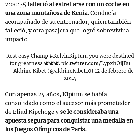
2:00:35
falleció al estrellarse con un coche en
una zona montañosa de Kenia.
Conducía
acompañado de su entrenador, quien también
falleció, y otra pasajera que logró sobrevivir al
impacto.
Rest easy Champ
#KelvinKiptum
you were destined
for greatness 🕊️🕊️🕊️.
pic.twitter.com/L7pxhOijDu
— Aldrine Kibet (@aldrineKibet10)
12 de febrero de
2024
Con apenas 24 años, Kiptum se había
consolidado como el sucesor más prometedor
de Eliud Kipchoge y
se le consideraba una
apuesta segura para conquistar una medalla en
los Juegos Olímpicos de París.