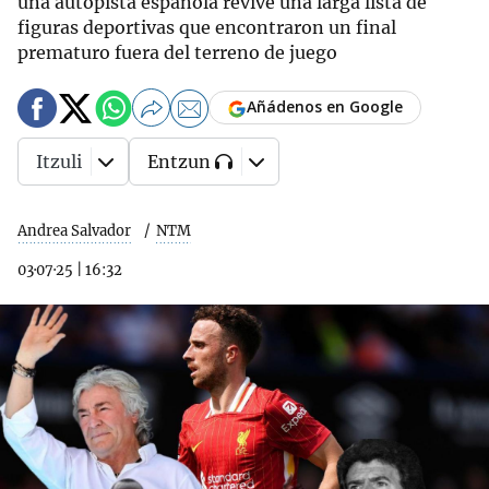
una autopista española revive una larga lista de
figuras deportivas que encontraron un final
prematuro fuera del terreno de juego
Añádenos en Google
Itzuli
Entzun
Andrea Salvador
NTM
03·07·25
|
16:32