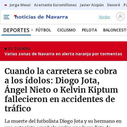
Jorge Messi
Acertante Euromillones
Javier Aizpún
Devoré
P
Kiosko
DEPORTES
FÚTBOL
CICLISMO
PELOTA
BALONCEST
EL TIEMPO
Varias zonas de Navarra en alerta naranja por tormentas
Cuando la carretera se cobra
a los ídolos: Diogo Jota,
Ángel Nieto o Kelvin Kiptum
fallecieron en accidentes de
tráfico
La muerte del futbolista Diogo Jota y su hermano en