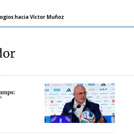
logios hacia Víctor Muñoz
dor
hamps:
"