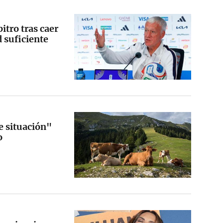
tro tras caer
d suficiente
e situación"
o