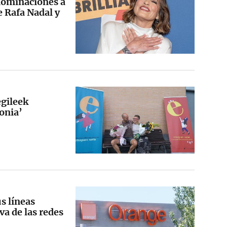
nominaciones a
 Rafa Nadal y
egileek
fonia’
s líneas
va de las redes