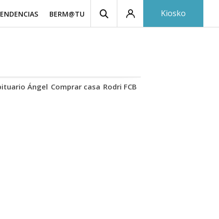
Kiosko
ENDENCIAS
BERM@TU
ituario Ángel
Comprar casa
Rodri FCB
Basotxoa