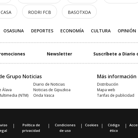
 CASA
RODRI FCB
BASOTXOA
OSASUNA
DEPORTES
ECONOMÍA
CULTURA
OPINIÓN
romociones
Newsletter
Suscríbete a Diario 
de Grupo Noticias
Más información
Diario de Noticias
Distribución
e Álava
Noticias de Gipuzkoa
Mapa web
Multimedia (NTM)
Onda Vasca
Tarifas de publicidad
Aviso
Política de
Condiciones
Cookies
Código
Acces
legal
privacidad
de uso
ético