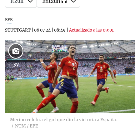
Itzuli
Entzun
EFE
STUTTGART
|
06·07·24
|
08:49
|
Actualizado a las 09:01
37
Merino celebra el gol que dio la victoria a España.
NTM / EFE