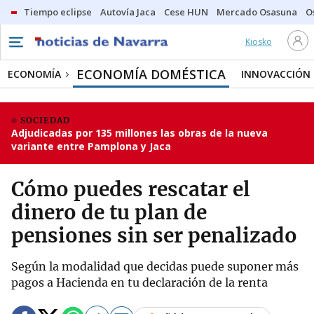
Tiempo eclipse
Autovía Jaca
Cese HUN
Mercado Osasuna
O
Kiosko
ECONOMÍA DOMÉSTICA
ECONOMÍA
INNOVACCIÓN
SOCIEDAD
Adjudicadas por 135 millones las obras de la nueva
variante entre Pamplona y Jaca
Cómo puedes rescatar el
dinero de tu plan de
pensiones sin ser penalizado
Según la modalidad que decidas puede suponer más
pagos a Hacienda en tu declaración de la renta