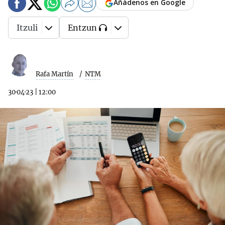
Añádenos en Google
Itzuli
Entzun
Rafa Martín
NTM
30·04·23
|
12:00