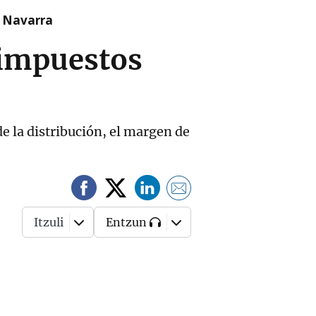
n Navarra
s impuestos
de la distribución, el margen de
Itzuli
Entzun