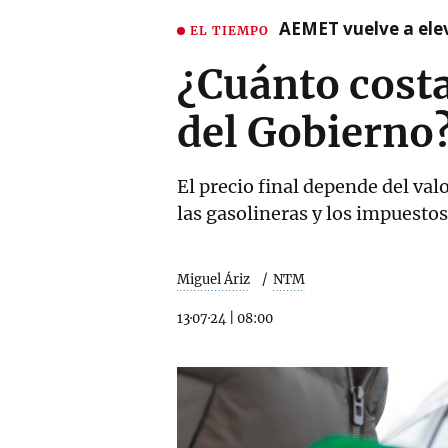
AEMET vuelve a ele
EL TIEMPO
¿Cuánto costa
del Gobierno
El precio final depende del val
las gasolineras y los impuestos
Miguel Áriz
NTM
13·07·24
|
08:00