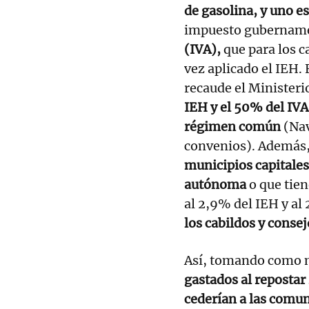
de gasolina, y uno es
impuesto gubernamen
(IVA),
que para los c
vez aplicado el IEH.
recaude el Minister
IEH y el 50% del IV
régimen común
(Nav
convenios). Además
municipios capitales
autónoma
o que tie
al 2,9% del IEH y al
los cabildos y consej
Así, tomando como 
gastados al repostar
cederían a las com