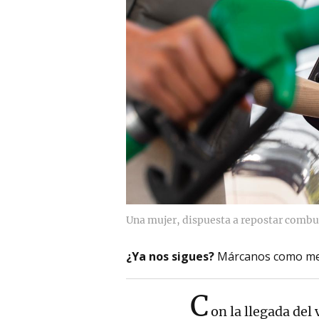
Una mujer, dispuesta a repostar combu
¿Ya nos sigues?
Márcanos como me
C
on la llegada de