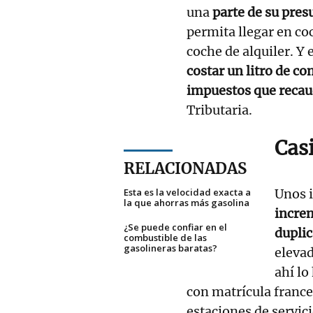
una
parte de su pres
permita llegar en coc
coche de alquiler. Y
costar un litro de co
impuestos que recau
Tributaria.
Cas
RELACIONADAS
Esta es la velocidad exacta a
Unos 
la que ahorras más gasolina
incre
¿Se puede confiar en el
duplic
combustible de las
gasolineras baratas?
elevad
ahí lo
con matrícula france
estaciones de servic