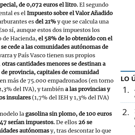
pecial, de 0,072 euros el litro.
El segundo
tal es el
Impuesto sobre el Valor Añadido
arburantes es
del 21%
y que se calcula una
 Eso sí, aunque estos dos impuestos los
io de Hacienda,
el 58% de lo obtenido con el
A se cede a las comunidades autónomas de
arra y País Vasco tienen sus propios
,
otras cantidades menores se destinan a
 de provincia, capitales de comunidad
LO 
nen más de 75.000 empadronados (en torno
1
 2,3% del IVA), y también
a las provincias y
os insulares
(1,7% del IEH y 1,3% del IVA)
2
modelo la
gasolina sin plomo, de 100 euros
 47 serían impuestos.
De ellos
26 se
unidades autónomas
y, tras descontar lo que