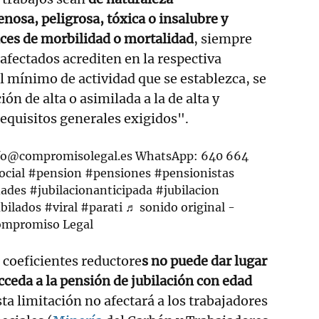
osa, peligrosa, tóxica o insalubre y
ices de morbilidad o mortalidad
, siempre
 afectados acrediten en la respectiva
el mínimo de actividad que se establezca, se
ón de alta o asimilada a la de alta y
equisitos generales exigidos".
fo@compromisolegal.es WhatsApp: 640 664
ocial
#pension
#pensiones
#pensionistas
dades
#jubilacionanticipada
#jubilacion
bilados
#viral
#parati
♬ sonido original -
ompromiso Legal
s coeficientes reductore
s no puede dar lugar
acceda a la pensión de jubilación con edad
sta limitación no afectará a los trabajadores