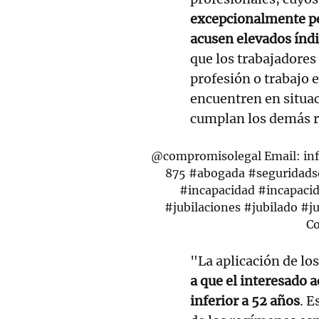
excepcionalmente pen
acusen elevados índ
que los trabajadores
profesión o trabajo 
encuentren en situaci
cumplan los demás r
@compromisolegal
Email: in
875
#abogada
#seguridads
#incapacidad
#incapaci
#jubilaciones
#jubilado
#ju
C
"La aplicación de lo
a que el interesado 
inferior a 52 años
. E