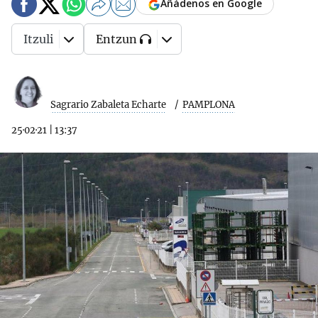
Añádenos en Google
Itzuli
Entzun
Sagrario Zabaleta Echarte
PAMPLONA
25·02·21
|
13:37