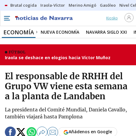
Brutal cogida
Iraola-Víctor
Merino Amigó
Gasóleo
Nivel Ce
Kiosko
ECONOMÍA
NUEVA ECONOMÍA
NAVARRA SIGLO XXI
FÚTBOL
Iraola se deshace en elogios hacia Víctor Muñoz
El responsable de RRHH del
Grupo VW viene esta semana
a la planta de Landaben
La presidenta del Comité Mundial, Daniela Cavallo,
también viajará hasta Pamplona
Añádenos en Google