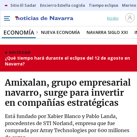
Sitio El Sadar
Encierro Estella cogida
Tiempo eclipse
Merino
Kiosko
ECONOMÍA
NUEVA ECONOMÍA
NAVARRA SIGLO XXI
SOCIEDAD
¿Qué tiempo hará durante el eclipse del 12 de agosto en
Navarra?
Amixalan, grupo empresarial
navarro, surge para invertir
en compañías estratégicas
Está fundado por Xabier Blanco y Pablo Landa,
procedentes de STI Norland, empresa que fue
comprada por Array Technologies por 600 millones