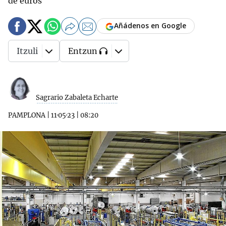
de euros
Añádenos en Google
Itzuli
Entzun
Sagrario Zabaleta Echarte
PAMPLONA
|
11·05·23
|
08:20