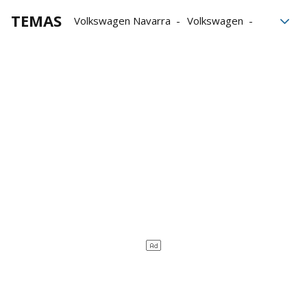
TEMAS
Volkswagen Navarra
Volkswagen
Seat
Coche
coches
Coche eléctrico