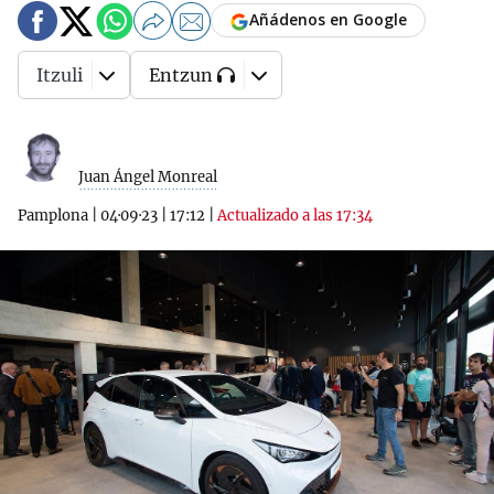
Añádenos en Google
Itzuli
Entzun
Juan Ángel Monreal
Pamplona
|
04·09·23
|
17:12
|
Actualizado a las 17:34