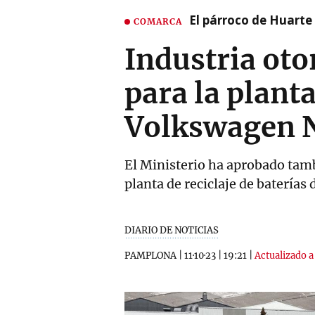
El párroco de Huarte 
COMARCA
Industria oto
para la plant
Volkswagen 
El Ministerio ha aprobado tamb
planta de reciclaje de baterías
DIARIO DE NOTICIAS
PAMPLONA
|
11·10·23
|
19:21
|
Actualizado a