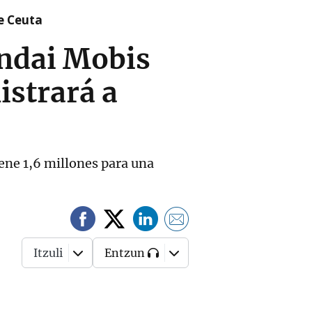
re Ceuta
undai Mobis
istrará a
iene 1,6 millones para una
Itzuli
Entzun