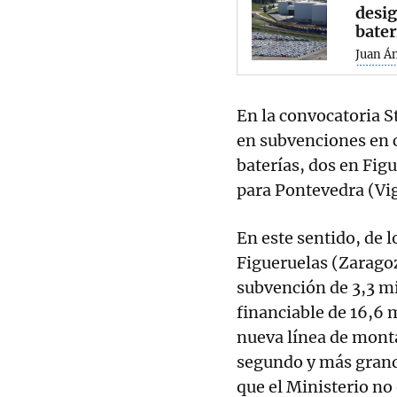
desi
bater
Juan Á
En la convocatoria St
en subvenciones en c
baterías, dos en Fig
para Pontevedra (Vi
En este sentido, de l
Figueruelas (Zaragoz
subvención de 3,3 m
financiable de 16,6 
nueva línea de montaj
segundo y más grand
que el Ministerio no