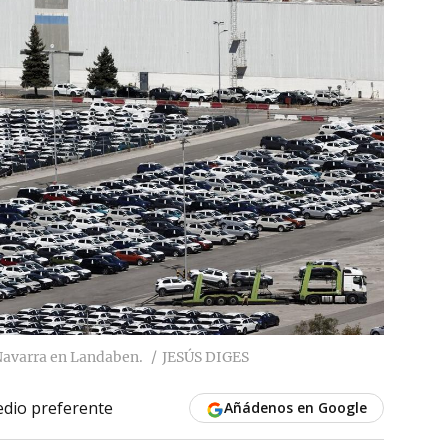
Navarra en Landaben.
JESÚS DIGES
dio preferente
Añádenos en Google