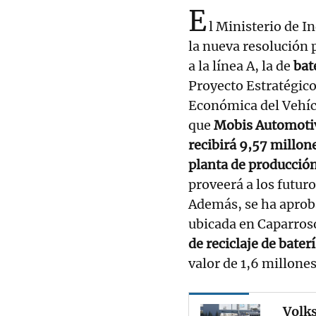
E
l Ministerio de I
la nueva resolución 
a la línea A, la de
bat
Proyecto Estratégic
Económica del Vehícu
que
Mobis Automotiv
recibirá 9,57 millon
planta de producción
proveerá a los futur
Además, se ha aproba
ubicada en Caparros
de reciclaje de bater
valor de 1,6 millones
Volk