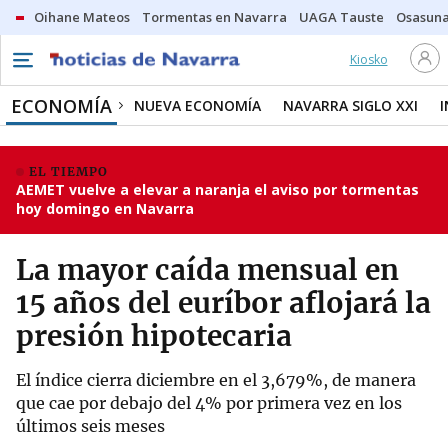
Oihane Mateos
Tormentas en Navarra
UAGA Tauste
Osasuna
Kiosko
ECONOMÍA
NUEVA ECONOMÍA
NAVARRA SIGLO XXI
EL TIEMPO
AEMET vuelve a elevar a naranja el aviso por tormentas
hoy domingo en Navarra
La mayor caída mensual en
15 años del euríbor aflojará la
presión hipotecaria
El índice cierra diciembre en el 3,679%, de manera
que cae por debajo del 4% por primera vez en los
últimos seis meses