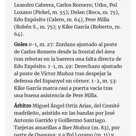
Leandro Cabrera, Carlos Romero; Urko, Pol
Lozano (Pickel, m. 55); Dolan (Roca, m. 75),
Edu Expósito (Calero, m. 64), Pere Milla
(Rubén S., m. 75); y Kike García (Roberto, m.
64).
Goles
0-1, m. 27: Zurdazo ajustado al poste
de Carlos Romero desde la frontal del área
tras rebotar en la barrera una falta directa de
Edu Expósito. 1-1, m. 49: Derechazo ajustado
al poste de Víctor Muñoz tras despejar la
defensa del Espanyol un córner. 1-2, m. 53:
Kike García marca casi a puerta vacía tras
una buena asistencia de Pere Milla.
Árbitro
Miguel Ángel Ortiz Arias, del Comité
madrileño, asistido en las bandas por José
Antonio Garrido y Guillermo Santiago.
Tarjetas amarillas a Iker Muñoz (m. 83), por
parte de Osasuna; y a Pol Lozano (m. 11) y