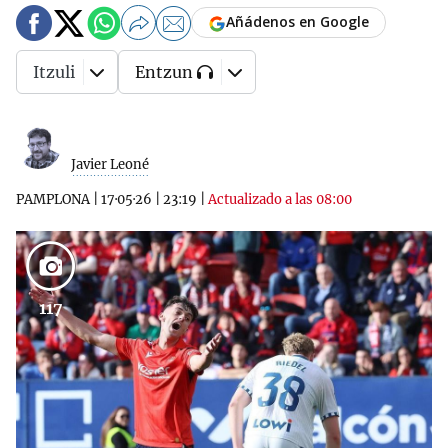
Añádenos en Google
Itzuli
Entzun
Javier Leoné
PAMPLONA
|
17·05·26
|
23:19
|
Actualizado a las 08:00
117