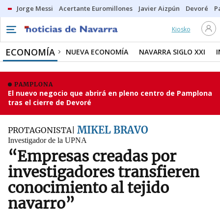
Jorge Messi
Acertante Euromillones
Javier Aizpún
Devoré
P
Kiosko
ECONOMÍA
NUEVA ECONOMÍA
NAVARRA SIGLO XXI
PAMPLONA
El nuevo negocio que abrirá en pleno centro de Pamplona
tras el cierre de Devoré
MIKEL BRAVO
PROTAGONISTA
Investigador de la UPNA
“Empresas creadas por
investigadores transfieren
conocimiento al tejido
navarro”