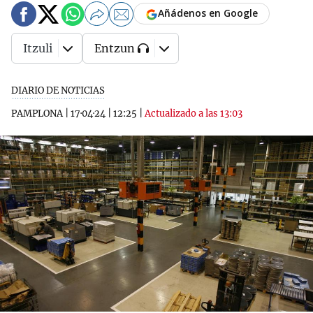
Añádenos en Google
Itzuli
Entzun
DIARIO DE NOTICIAS
PAMPLONA
|
17·04·24
|
12:25
|
Actualizado a las 13:03