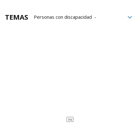
TEMAS
Personas con discapacidad
discapacidad
Gobierno de Navarra
Industria navarra
Tasubinsa