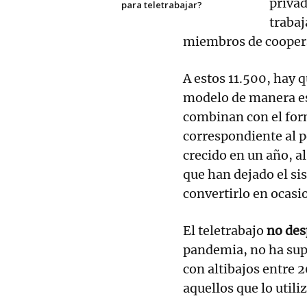
privad
para teletrabajar?
traba
miembros de coopera
A estos 11.500, hay 
modelo de manera e
combinan con el form
correspondiente al 
crecido en un año, a
que han dejado el s
convertirlo en ocasi
El teletrabajo
no des
pandemia, no ha sup
con altibajos entre
aquellos que lo util