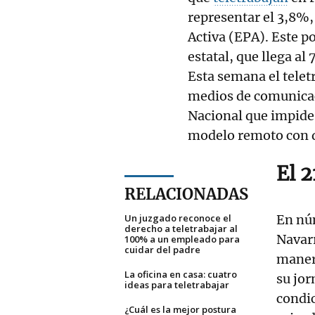
representar el 3,8%,
Activa (EPA). Este p
estatal, que llega al
Esta semana el telet
medios de comunicac
Nacional que impide
modelo remoto con dí
El 
RELACIONADAS
Un juzgado reconoce el
En nú
derecho a teletrabajar al
Navarr
100% a un empleado para
cuidar del padre
manera
La oficina en casa: cuatro
su jor
ideas para teletrabajar
condic
¿Cuál es la mejor postura