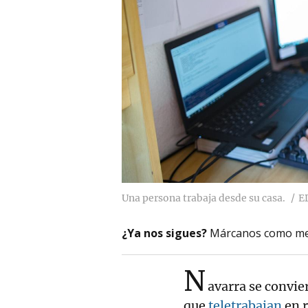
Una persona trabaja desde su casa.
E
¿Ya nos sigues?
Márcanos como me
N
avarra se convi
que
teletrabajan
en r