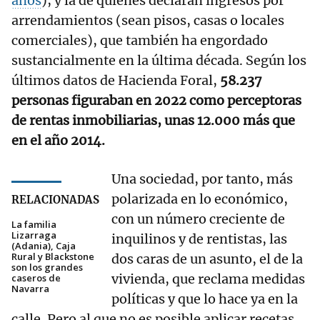
años
); y la de quienes declaran ingresos por
arrendamientos (sean pisos, casas o locales
comerciales), que también ha engordado
sustancialmente en la última década. Según los
últimos datos de Hacienda Foral,
58.237
personas figuraban en 2022 como perceptoras
de rentas inmobiliarias, unas 12.000 más que
en el año 2014.
Una sociedad, por tanto, más
polarizada en lo económico,
RELACIONADAS
con un número creciente de
La familia
Lizarraga
inquilinos y de rentistas, las
(Adania), Caja
Rural y Blackstone
dos caras de un asunto, el de la
son los grandes
vivienda, que reclama medidas
caseros de
Navarra
políticas y que lo hace ya en la
calle. Pero al que no es posible aplicar recetas