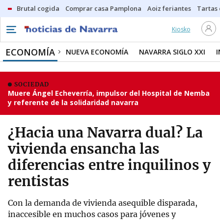
Brutal cogida
Comprar casa Pamplona
Aoiz feriantes
Tartas
Kiosko
ECONOMÍA
NUEVA ECONOMÍA
NAVARRA SIGLO XXI
SOCIEDAD
Muere Ángel Echeverría, impulsor del Hospital de Nemba
y referente de la solidaridad navarra
¿Hacia una Navarra dual? La
vivienda ensancha las
diferencias entre inquilinos y
rentistas
Con la demanda de vivienda asequible disparada,
inaccesible en muchos casos para jóvenes y