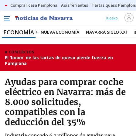
Comprar casa Pamplona
Aoiz feriantes
Tartas queso Pamplon
Kiosko
ECONOMÍA
NUEVA ECONOMÍA
NAVARRA SIGLO XXI
COMERCIOS
El 'boom' de las tartas de queso pierde fuerza en
Pamplona
Ayudas para comprar coche
eléctrico en Navarra: más de
8.000 solicitudes,
compatibles con la
deducción del 35%
Industria concede 6,1 millones de ayudas para