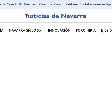
Jaca
Cese HUN
Mercado Osasuna
Osasuna-Al Ain
Prohibiciones eclips
ÍA
NAVARRA SIGLO XXI
INNOVACIÓN
FORO HIRIA
EJES 