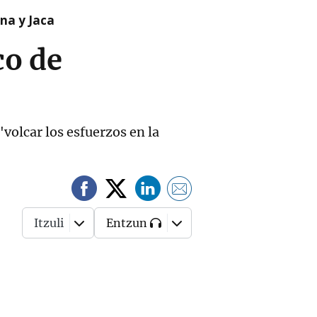
na y Jaca
co de
volcar los esfuerzos en la
Itzuli
Entzun