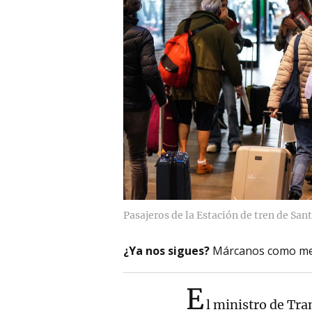
Pasajeros de la Estación de tren de Sant
¿Ya nos sigues?
Márcanos como me
E
l ministro de Tra