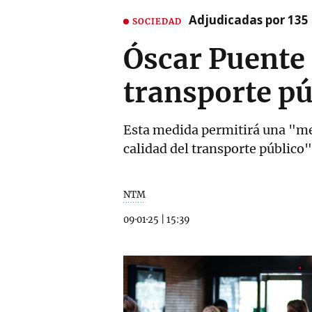
Adjudicadas por 135 
SOCIEDAD
Óscar Puente 
transporte pú
Esta medida permitirá una "mejo
calidad del transporte público"
NTM
09·01·25
|
15:39