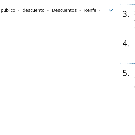
 público
descuento
Descuentos
Renfe
3
4
5