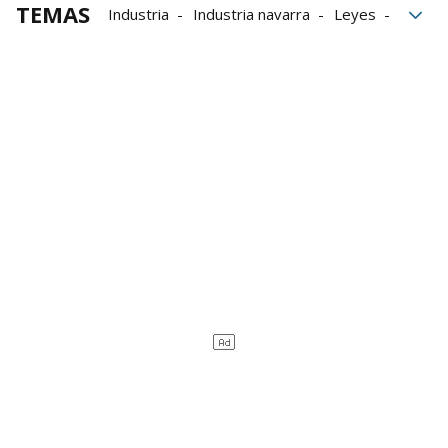
TEMAS
Industria
Industria navarra
Leyes
Siemens Gamesa
despidos
Sindicatos
futuro
BSH Esquíroz