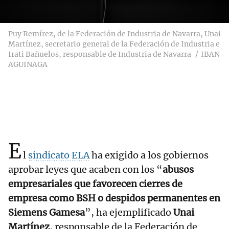
Puy Remírez, de la Federación de Industria de Navarra, Unai
Martínez, secretario general de la Federación de Industria e
Irati Bañuelos, responsable de Industria de Navarra
IBAN
AGUINAGA
E
l
sindicato ELA
ha exigido a los gobiernos
aprobar leyes que acaben con los “
abusos
empresariales que favorecen cierres de
empresa como BSH o despidos permanentes en
Siemens Gamesa
”, ha ejemplificado
Unai
Martínez
, responsable de la Federación de